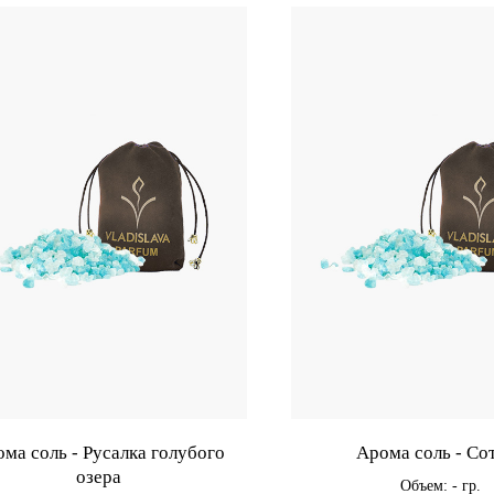
ма соль - Русалка голубого
Арома соль - Со
озера
Объем: - гр.