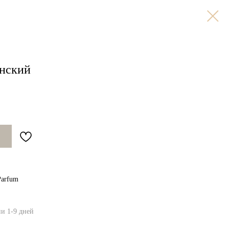
анский
Parfum
ии 1-9 дней