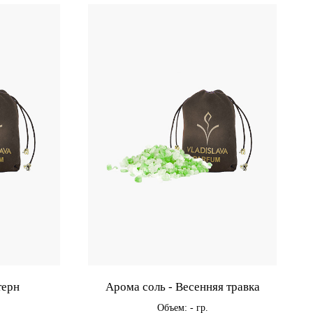
терн
Арома соль - Весенняя травка
Объем: - гр.