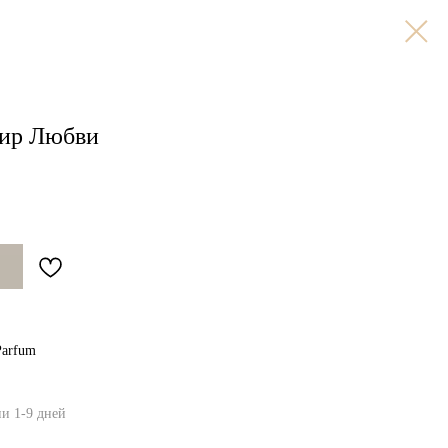
сир Любви
Parfum
ии 1-9 дней