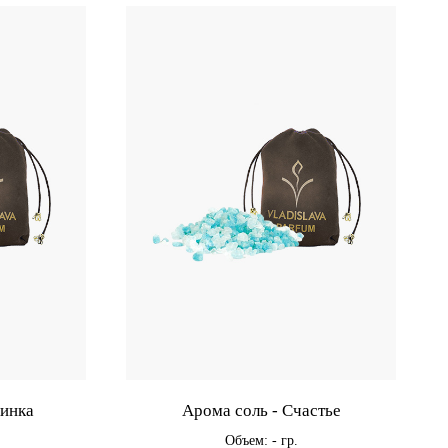
линка
Арома соль - Счастье
Объем: - гр.