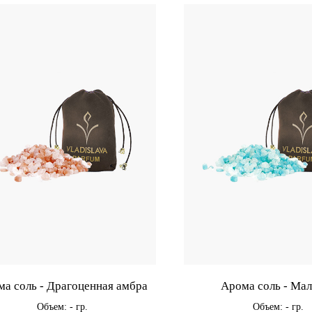
а соль - Драгоценная амбра
Арома соль - Ма
Объем: - гр.
Объем: - гр.