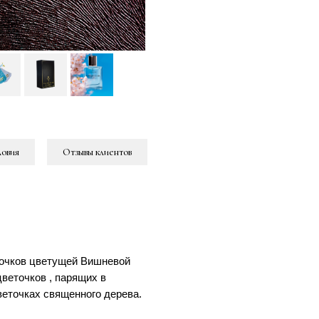
ловия
Отзывы клиентов
точков цветущей Вишневой
веточков , парящих в
веточках священного дерева.