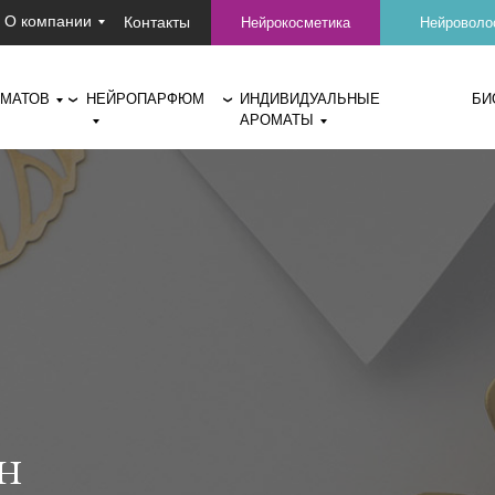
О компании
Контакты
Нейрокосметика
Нейроволо
ОМАТОВ
НЕЙРОПАРФЮМ
ИНДИВИДУАЛЬНЫЕ
БИ
❯
❯
АРОМАТЫ
н