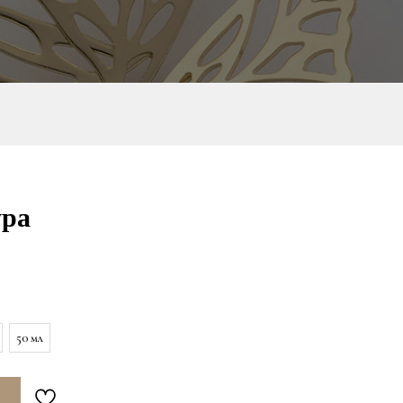
ура
50 мл