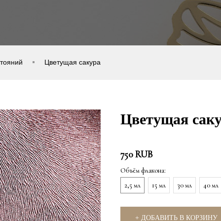
тояний
Цветущая сакура
Цветущая сак
750
RUB
Объём флакона:
2,5 мл
15 мл
30 мл
40 мл
+ ДОБАВИТЬ В КОРЗИНУ