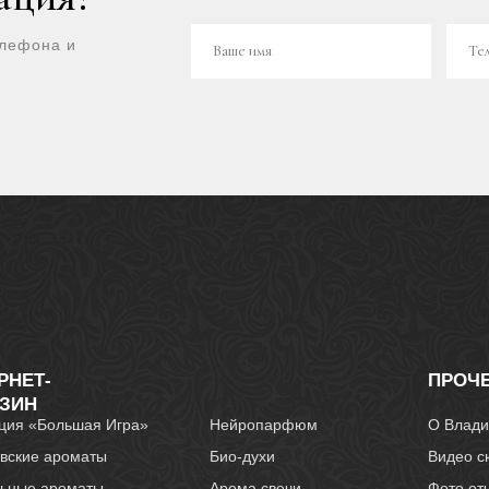
елефона и
Ваше имя
Те
РНЕТ-
ПРОЧ
ЗИН
ция «Большая Игра»
Нейропарфюм
О Влади
вские ароматы
Био-духи
Видео с
ьные ароматы
Арома свечи
Фото от