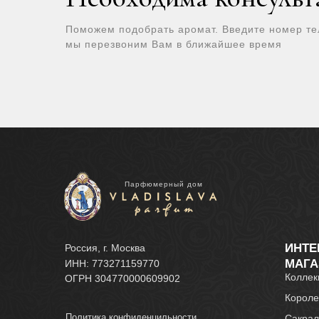
Поможем подобрать аромат. Введите номер т
мы перезвоним Вам в ближайшее время
Парфюмерный дом
ИНТЕ
Россия, г. Москва
МАГА
ИНН: 773271159770
Коллек
ОГРН 304770000609902
Короле
Политика конфиденцильности
Сакрал