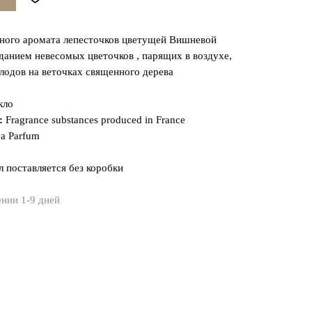
ного аромата лепесточков цветущей Вишневой
анием невесомых цветочков , парящих в воздухе,
лодов на веточках священного дерева
кло
:
Fragrance substances produced in France
va Parfum
л поставляется без коробки
ении 1-9 дней