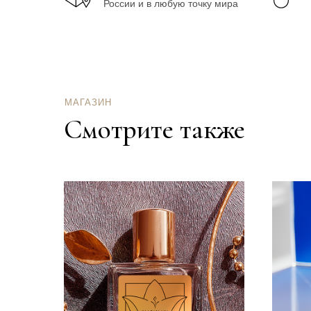
России и в любую точку мира
Базовые флейфовые ноты
Прозрачный , стекающий смолой сандал, бе
томная амбра
МАГАЗИН
Смотрите также