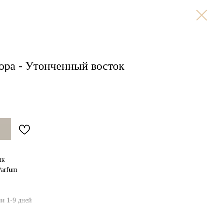
ора - Утонченный восток
ик
Parfum
ии 1-9 дней