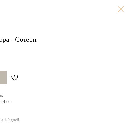
ора - Сотерн
ик
Parfum
ии 1-9 дней