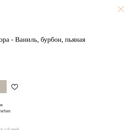
ра - Ваниль, бурбон, пьяная
ик
Parfum
ии 1-9 дней