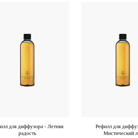
илл для диффузора - Летняя
Рефилл для диффуз
радость
Мистический л