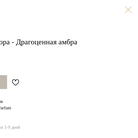
ора - Драгоценная амбра
ик
Parfum
ии 1-9 дней