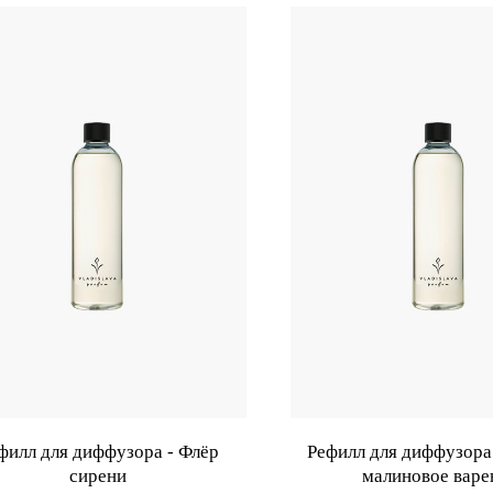
филл для диффузора - Флёр
Рефилл для диффузора 
сирени
малиновое варе