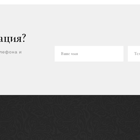
ация?
елефона и
Ваше имя
Те