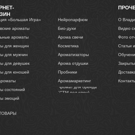
РНЕТ-
ПРОЧ
ЗИН
ция «Большая Игра»
Нейропарфюм
О Влади
вские ароматы
Био-духи
Видео с
ьные ароматы
Арома свечи
Фото от
ы для женщин
Косметика
Статьи 
ы для мужчин
Ароматизаторы
Обучен
ы для девушек
Арома отдушки
Закрыты
ты для юношей
Пробники
Доставк
ароматы
Аромамаркетинг
Контакт
Аромат для бренда
ы состояний
(СТМ под ключ)
ы эмоций
 ТОВАРЫ