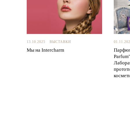
13.10.2025
ВЫСТАВКИ
01.11.20
Мы на Intercharm
Парфюм
Parfum
Лабора
протот
космет