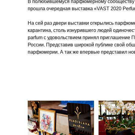
В полюбившемуся парфюмерному сообществу 
прошла очередная выставка «VAST 2020 Perfu
На сей раз двери выставки открылись парфюме
карантина, столь изнурившего людей одиночест
parfum с удовольствием принял приглашение 
России. Представив широкой публике свой об
парфюмерии. А так же впервые представил но