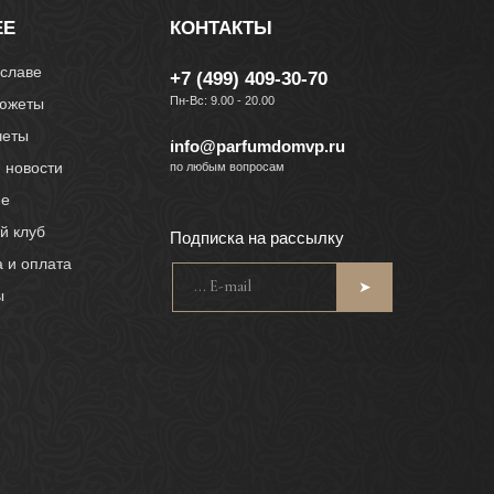
ЕЕ
КОНТАКТЫ
славе
+7 (499) 409-30-70
Пн-Вс: 9.00 - 20.00
южеты
четы
info@parfumdomvp.ru
и новости
по любым вопросам
ие
й клуб
Подписка на рассылку
а и оплата
... E-mail
➤
ы