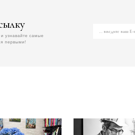
сылку
... введите ваш E-
 и узнавайте самые
ия первыми!